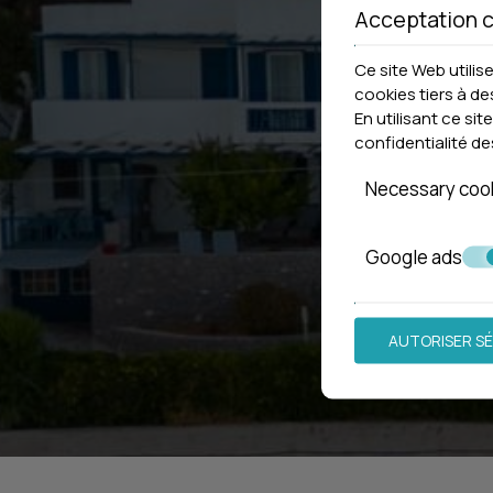
Acceptation 
Ce site Web utilis
cookies tiers à de
En utilisant ce s
confidentialité d
Necessary coo
Google ads
AUTORISER S