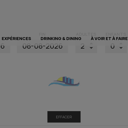
FIN
ADULTES
ENFANTS
EXPÉRIENCES
DRINKING & DINING
À VOIR ET À FAIR
EFFACER