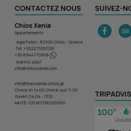
CONTACTEZ NOUS
SUIVEZ-N
Chios Xenia
Appartements
Agia Fotini - 82100 Chios - Greece
Tel.
+302271051126
+30 6944770908
ioannis.zois1
info@chiosxenia.com
info@theoxenia-chios.gr
Check-in 14:00 Check-out 11:00
TRIPADVI
Ouvert 24.04 - 13.10
MHTE: 0312K133K0259301