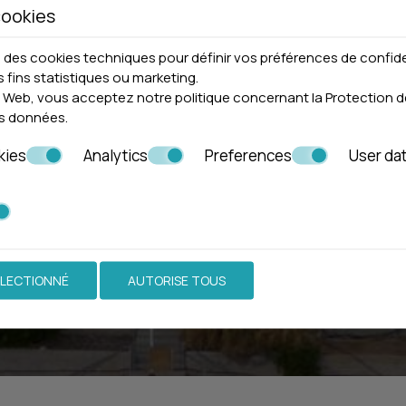
cookies
e des cookies techniques pour définir vos préférences de confide
Faites une réservation
s fins statistiques ou marketing.
ite Web, vous acceptez notre politique concernant la
Protection d
es données
.
DEMANDE
RESERVEZ
kies
Analytics
Preferences
User da
ÉLECTIONNÉ
AUTORISE TOUS