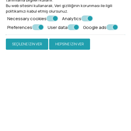
tanımlama bilgileri kullanır.
Bu web sitesini kullanarak,
Veri gizliliğinin korunması
ile ilgili
politikamızı kabul etmiş olursunuz.
Necessary cookies
Analytics
Preferences
User data
Google ads
* Gerekli alanlar
SEÇILENE IZIN VER
HEPSINE IZIN VER
Verilerimi saklamaya razıyım
GÖNDERMEK
Rezervasyon yaptırmak