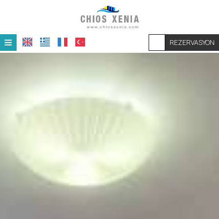
≡
REZERVASYON
ANASAYFA
BÖLGE
ODALAMIRIZ
DENEYIMLER
DRINKING & DINING
SAKIZ ADASINDA YAPILACAK ŞEYLER
SAĞLAMALAR & HIZMETLER
TEMAS