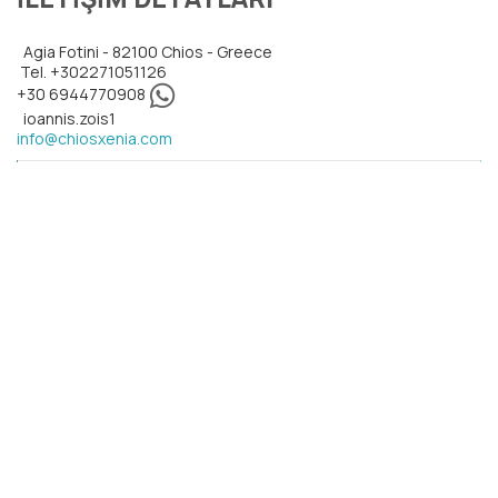
Agia Fotini - 82100 Chios - Greece
Tel.
+302271051126
+30 6944770908
ioannis.zois1
info@chiosxenia.com